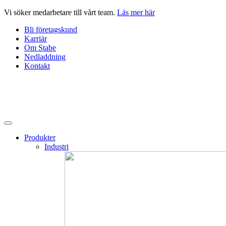
Hoppa
Vi söker medarbetare till vårt team.
Läs mer här
till
Bli företagskund
innehåll
Karriär
Om Stabe
Nedladdning
Kontakt
Produkter
Industri