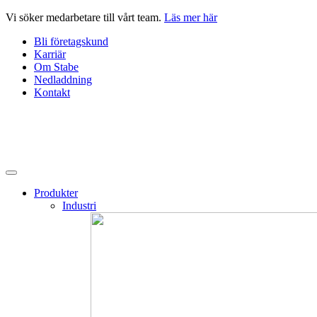
Hoppa
Vi söker medarbetare till vårt team.
Läs mer här
till
Bli företagskund
innehåll
Karriär
Om Stabe
Nedladdning
Kontakt
Produkter
Industri