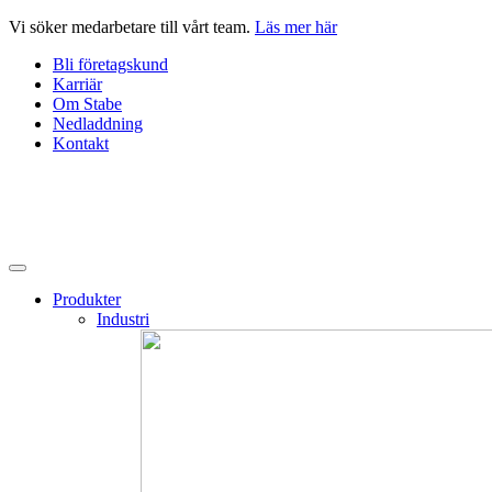
Hoppa
Vi söker medarbetare till vårt team.
Läs mer här
till
Bli företagskund
innehåll
Karriär
Om Stabe
Nedladdning
Kontakt
Produkter
Industri