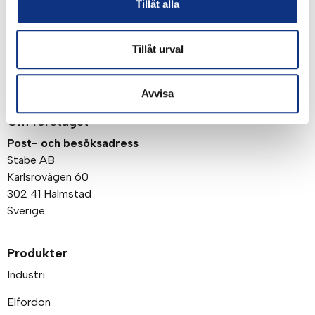
Genom att klicka på “Signa upp” dig bekräftar du
Tillåt alla
att du godkänner våra
integritetspolicy
Tillåt urval
Avvisa
Om företaget
Post- och besöksadress
Stabe AB
Karlsrovägen 60
302 41 Halmstad
Sverige
Produkter
Industri
Elfordon