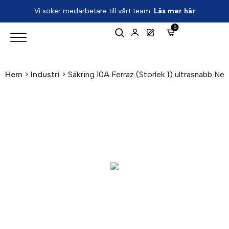
Vi söker medarbetare till vårt team.
Läs mer här
0
Hem
>
Industri
>
Säkring 10A Ferraz (Storlek 1) ultrasnabb Ne