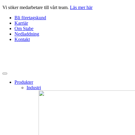
Hoppa
Vi söker medarbetare till vårt team.
Läs mer här
till
Bli företagskund
innehåll
Karriär
Om Stabe
Nedladdning
Kontakt
Produkter
Industri