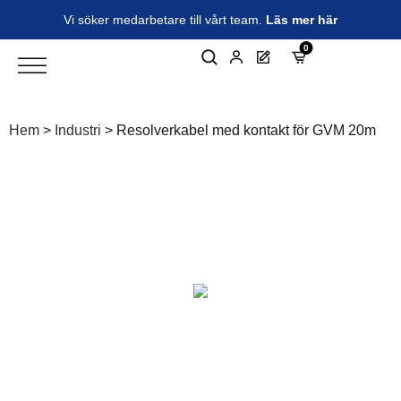
Vi söker medarbetare till vårt team.
Läs mer här
0
Hem
>
Industri
>
Resolverkabel med kontakt för GVM 20m