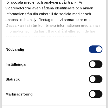
för sociala medier och analysera vår trafik. Vi
vidarebefordrar även sådana identifierare och annan
information från din enhet till de sociala medier och
annons- och analysföretag som vi samarbetar med.
Dessa kan i sin tur kombinera informationen med annan
information som du har tillhandahållit eller som de har
samlat in när du har använt deras tjänster.
Stabes
Samtyckesval
Nödvändig
nyhetsbrev
Inställningar
Signa upp dig på vår nyhetsbrev.
Statistik
Marknadsföring
Signa upp
Genom att klicka på “Signa upp” dig bekräftar du att