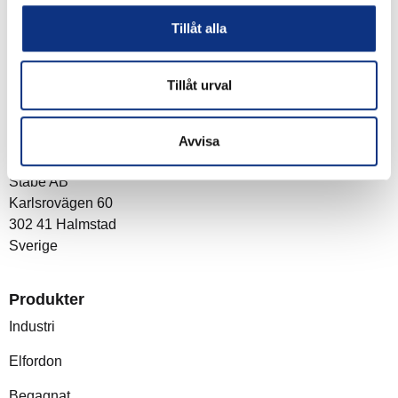
du godkänner våra
integritetspolicy
Tillåt alla
Tillåt urval
Om företaget
Avvisa
Post- och besöksadress
Stabe AB
Karlsrovägen 60
302 41 Halmstad
Sverige
Produkter
Industri
Elfordon
Begagnat