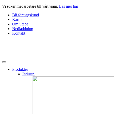
Hoppa
Vi söker medarbetare till vårt team.
Läs mer här
till
Bli företagskund
innehåll
Karriär
Om Stabe
Nedladdning
Kontakt
Produkter
Industri