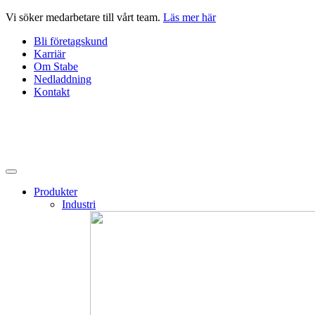
Hoppa
Vi söker medarbetare till vårt team.
Läs mer här
till
Bli företagskund
innehåll
Karriär
Om Stabe
Nedladdning
Kontakt
Produkter
Industri