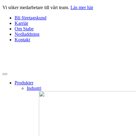
Hoppa
Vi söker medarbetare till vårt team.
Läs mer här
till
Bli företagskund
innehåll
Karriär
Om Stabe
Nedladdning
Kontakt
Produkter
Industri