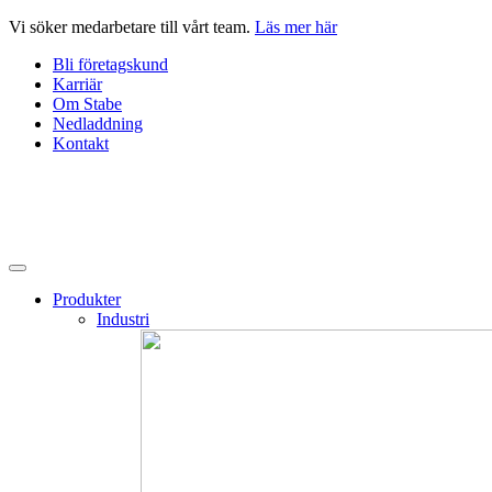
Hoppa
Vi söker medarbetare till vårt team.
Läs mer här
till
Bli företagskund
innehåll
Karriär
Om Stabe
Nedladdning
Kontakt
Produkter
Industri