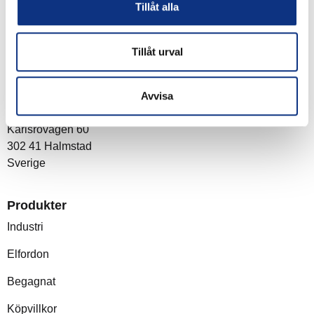
Tillåt alla
Tillåt urval
Om företaget
Avvisa
Post- och besöksadress
Stabe AB
Karlsrovägen 60
302 41 Halmstad
Sverige
Produkter
Industri
Elfordon
Begagnat
Köpvillkor