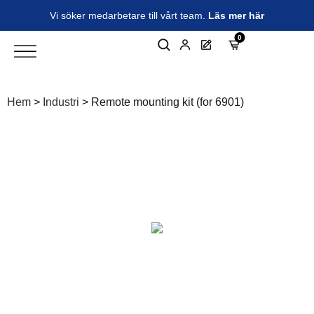
Vi söker medarbetare till vårt team.
Läs mer här
0
Hem
>
Industri
>
Remote mounting kit (for 6901)