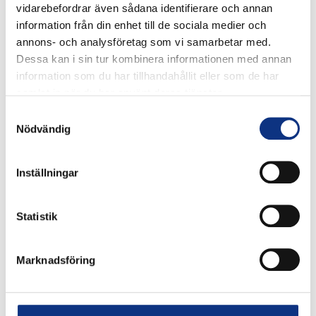
vidarebefordrar även sådana identifierare och annan
information från din enhet till de sociala medier och
annons- och analysföretag som vi samarbetar med.
Dessa kan i sin tur kombinera informationen med annan
information som du har tillhandahållit eller som de har
samlat in när du har använt deras tjänster.
Stabes
Samtyckesval
Nödvändig
nyhetsbrev
Inställningar
Signa upp dig på vår nyhetsbrev.
Statistik
Signa upp
Marknadsföring
Genom att klicka på “Signa upp” dig bekräftar du att
du godkänner våra
integritetspolicy