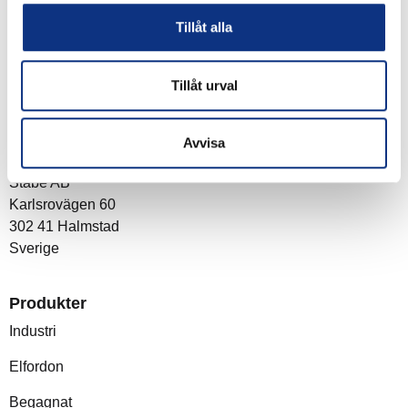
du godkänner våra
integritetspolicy
Tillåt alla
Tillåt urval
Om företaget
Avvisa
Post- och besöksadress
Stabe AB
Karlsrovägen 60
302 41 Halmstad
Sverige
Produkter
Industri
Elfordon
Begagnat