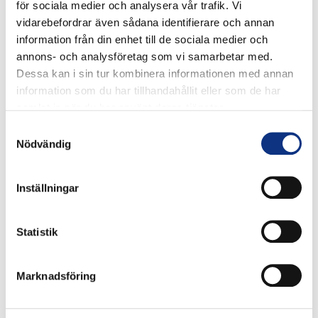
för sociala medier och analysera vår trafik. Vi
vidarebefordrar även sådana identifierare och annan
information från din enhet till de sociala medier och
annons- och analysföretag som vi samarbetar med.
Dessa kan i sin tur kombinera informationen med annan
information som du har tillhandahållit eller som de har
samlat in när du har använt deras tjänster.
Stabes
Samtyckesval
Nödvändig
nyhetsbrev
Inställningar
Signa upp dig på vår nyhetsbrev.
Statistik
Marknadsföring
Signa upp
Genom att klicka på “Signa upp” dig bekräftar du att