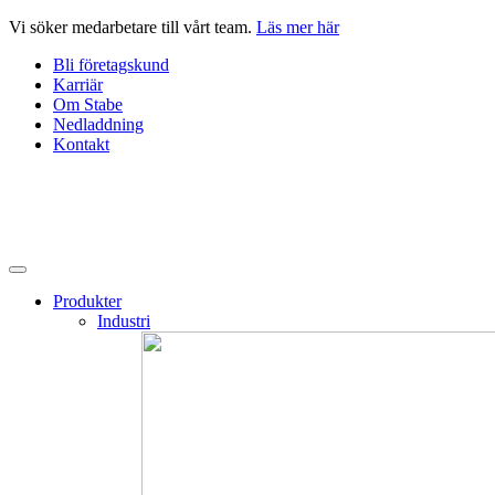
Hoppa
Vi söker medarbetare till vårt team.
Läs mer här
till
Bli företagskund
innehåll
Karriär
Om Stabe
Nedladdning
Kontakt
Produkter
Industri