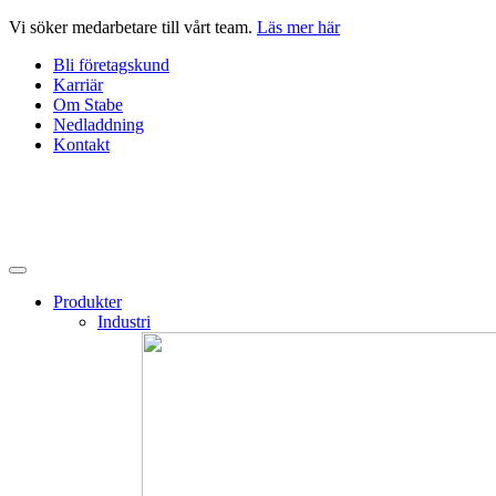
Hoppa
Vi söker medarbetare till vårt team.
Läs mer här
till
Bli företagskund
innehåll
Karriär
Om Stabe
Nedladdning
Kontakt
Produkter
Industri