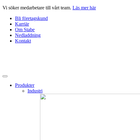
Hoppa
Vi söker medarbetare till vårt team.
Läs mer här
till
Bli företagskund
innehåll
Karriär
Om Stabe
Nedladdning
Kontakt
Produkter
Industri