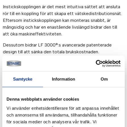
Instickskopplingen är det mest intuitiva sättet att ansluta
rör till en koppling för att skapa ett vätskedistributionsnät.
Eftersom instickskopplingen kan monteras snabbt, är
mångsidig och har en enastående livslängd bidrar den till
att öka maskineffektiviteten.
Dessutom bidrar LF 3000®:s avancerade patenterade
design till att sänka den totala brukskostnaden.
Egenskaper/fördelar:
– Extrem hållbarhet för optimal lönsamhet
Samtycke
Information
Om
• 40 års expertis
• Uppfyller ISO 14743
• Perfekt för vakuum- och trycktillämpningar
Denna webbplats använder cookies
• Testad livslängd enligt kraven i direktiv 2006/42/EG
Vi använder enhetsidentifierare för att anpassa innehållet
• Material med hög beständighet
och annonserna till användarna, tillhandahålla funktioner
• Produktens och utrustningens hållbarhet
för sociala medier och analysera vår trafik. Vi