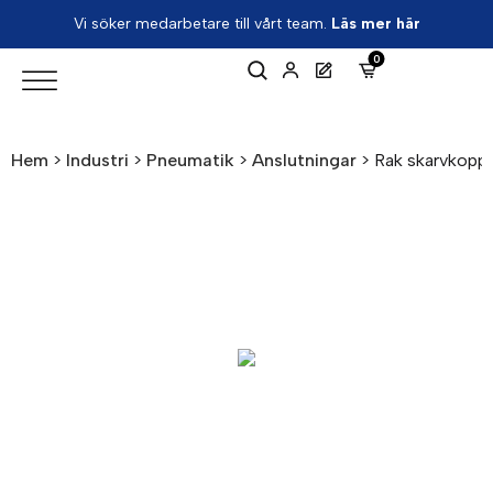
Vi söker medarbetare till vårt team.
Läs mer här
0
Hem
>
Industri
>
Pneumatik
>
Anslutningar
>
Rak skarvkoppl