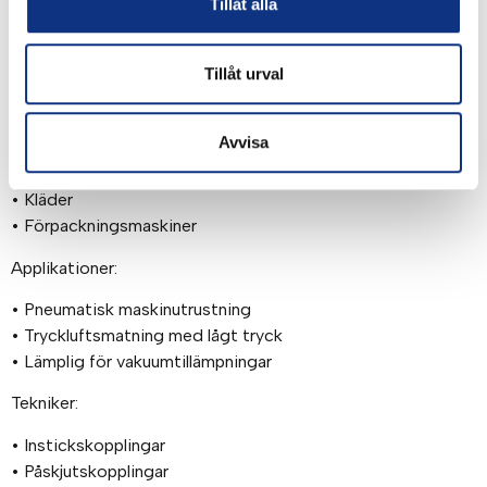
Tillåt alla
dynamiska tillämpningar
Marknader:
Tillåt urval
• Fabriksautomatisering
• Fordonsmonteringsanläggningar
Avvisa
• Livsmedel
• Halvledare
• Kläder
• Förpackningsmaskiner
Applikationer:
• Pneumatisk maskinutrustning
• Tryckluftsmatning med lågt tryck
• Lämplig för vakuumtillämpningar
Tekniker:
• Instickskopplingar
• Påskjutskopplingar