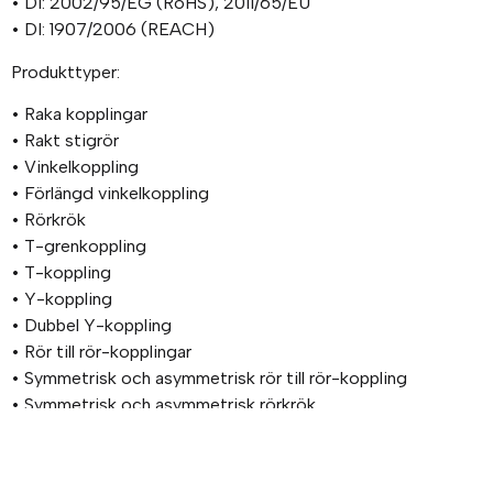
• DI: 2002/95/EG (RoHS), 2011/65/EU
• DI: 1907/2006 (REACH)
Produkttyper:
• Raka kopplingar
• Rakt stigrör
• Vinkelkoppling
• Förlängd vinkelkoppling
• Rörkrök
• T-grenkoppling
• T-koppling
• Y-koppling
• Dubbel Y-koppling
• Rör till rör-kopplingar
• Symmetrisk och asymmetrisk rör till rör-koppling
• Symmetrisk och asymmetrisk rörkrök
• Symmetrisk och asymmetrisk T-koppling
• Symmetrisk och asymmetrisk enkel Y-koppling
• Symmetrisk och asymmetrisk korskoppling