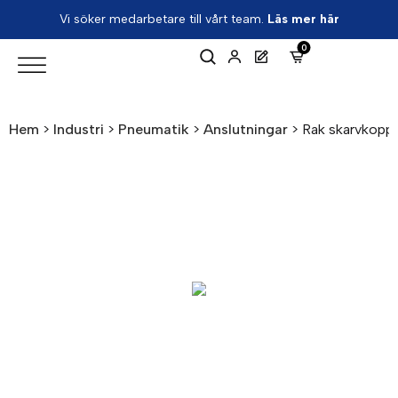
Vi söker medarbetare till vårt team.
Läs mer här
0
Hem
>
Industri
>
Pneumatik
>
Anslutningar
>
Rak skarvkoppl