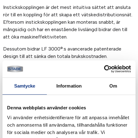
Instickskopplingen är det mest intuitiva sättet att ansluta
rör till en koppling för att skapa ett vätskedistributionsnät.
Eftersom instickskopplingen kan monteras snabbt, är
mångsidig och har en enastående livslängd bidrar den till
att öka maskineffektiviteten.
Dessutom bidrar LF 3000®:s avancerade patenterade
design till att sänka den totala brukskostnaden.
Egenskaper/fördelar:
– Extrem hållbarhet för optimal lönsamhet
Samtycke
Information
Om
• 40 års expertis
• Uppfyller ISO 14743
• Perfekt för vakuum- och trycktillämpningar
Denna webbplats använder cookies
• Testad livslängd enligt kraven i direktiv 2006/42/EG
Vi använder enhetsidentifierare för att anpassa innehållet
• Material med hög beständighet
och annonserna till användarna, tillhandahålla funktioner
• Produktens och utrustningens hållbarhet
för sociala medier och analysera vår trafik. Vi