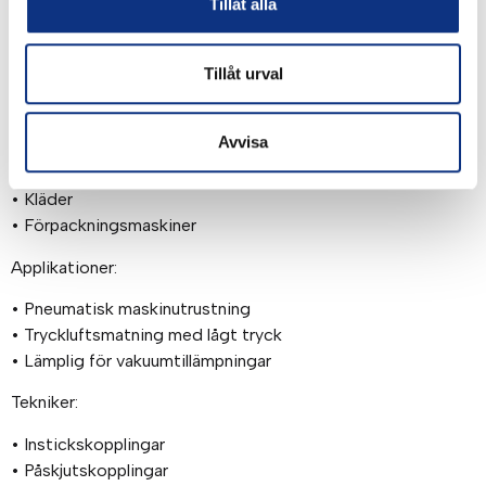
Tillåt alla
dynamiska tillämpningar
Marknader:
Tillåt urval
• Fabriksautomatisering
• Fordonsmonteringsanläggningar
Avvisa
• Livsmedel
• Halvledare
• Kläder
• Förpackningsmaskiner
Applikationer:
• Pneumatisk maskinutrustning
• Tryckluftsmatning med lågt tryck
• Lämplig för vakuumtillämpningar
Tekniker:
• Instickskopplingar
• Påskjutskopplingar