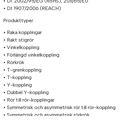
• DI: 2002/95/EG (RoHS), 2011/65/EU
• DI: 1907/2006 (REACH)
Produkttyper:
• Raka kopplingar
• Rakt stigrör
• Vinkelkoppling
• Förlängd vinkelkoppling
• Rörkrök
• T-grenkoppling
• T-koppling
• Y-koppling
• Dubbel Y-koppling
• Rör till rör-kopplingar
• Symmetrisk och asymmetrisk rör till rör-koppling
• Symmetrisk och asymmetrisk rörkrök
• Symmetrisk och asymmetrisk T-koppling
• Symmetrisk och asymmetrisk enkel Y-koppling
• Symmetrisk och asymmetrisk korskoppling