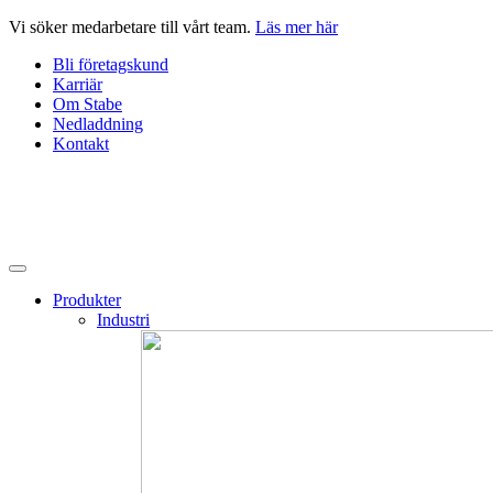
Hoppa
Vi söker medarbetare till vårt team.
Läs mer här
till
Bli företagskund
innehåll
Karriär
Om Stabe
Nedladdning
Kontakt
Produkter
Industri