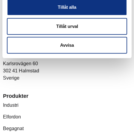
Tillåt alla
Tillåt urval
Om företaget
Avvisa
Post- och besöksadress
Stabe AB
Karlsrovägen 60
302 41 Halmstad
Sverige
Produkter
Industri
Elfordon
Begagnat