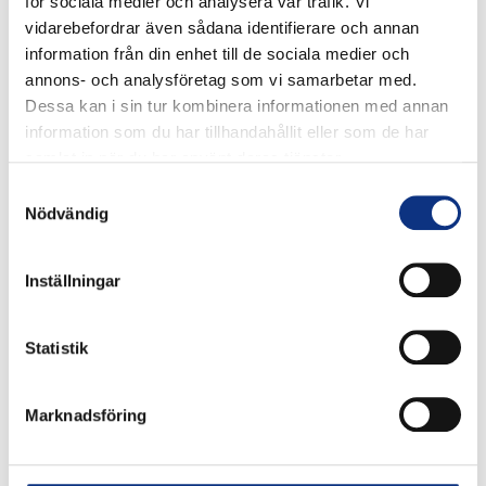
för sociala medier och analysera vår trafik. Vi
vidarebefordrar även sådana identifierare och annan
information från din enhet till de sociala medier och
annons- och analysföretag som vi samarbetar med.
Dessa kan i sin tur kombinera informationen med annan
information som du har tillhandahållit eller som de har
samlat in när du har använt deras tjänster.
Stabes
Samtyckesval
Nödvändig
nyhetsbrev
Inställningar
Signa upp dig på vår nyhetsbrev.
Statistik
Signa upp
Marknadsföring
Genom att klicka på “Signa upp” dig bekräftar du att
du godkänner våra
integritetspolicy