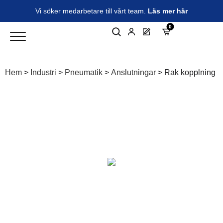
Vi söker medarbetare till vårt team.
Läs mer här
0
Hem
>
Industri
>
Pneumatik
>
Anslutningar
>
Rak kopplning m