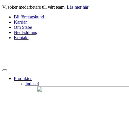
Hoppa
Vi söker medarbetare till vårt team.
Läs mer här
till
Bli företagskund
innehåll
Karriär
Om Stabe
Nedladdning
Kontakt
Produkter
Industri