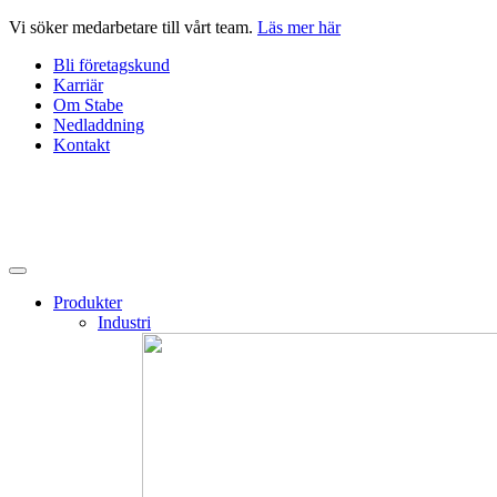
Hoppa
Vi söker medarbetare till vårt team.
Läs mer här
till
Bli företagskund
innehåll
Karriär
Om Stabe
Nedladdning
Kontakt
Produkter
Industri