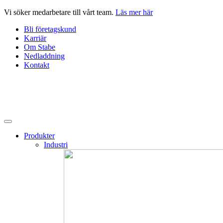
Hoppa
Vi söker medarbetare till vårt team.
Läs mer här
till
Bli företagskund
innehåll
Karriär
Om Stabe
Nedladdning
Kontakt
Produkter
Industri