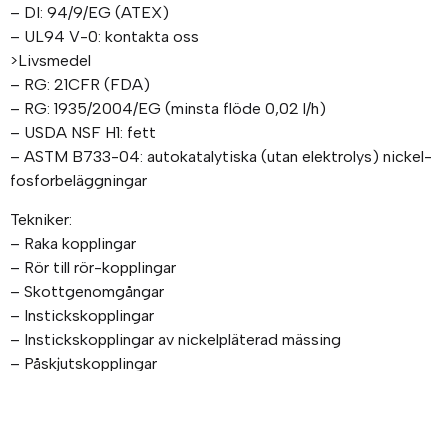
– DI: 94/9/EG (ATEX)
– UL94 V-0: kontakta oss
>Livsmedel
– RG: 21CFR (FDA)
– RG: 1935/2004/EG (minsta flöde 0,02 l/h)
– USDA NSF H1: fett
– ASTM B733-04: autokatalytiska (utan elektrolys) nickel-
fosforbeläggningar
Tekniker:
– Raka kopplingar
– Rör till rör-kopplingar
– Skottgenomgångar
– Instickskopplingar
– Instickskopplingar av nickelpläterad mässing
– Påskjutskopplingar
– Pneumatiska förskruvningar
– Instickskopplingar
– Snabbkopplingar