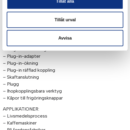
– Rör till rör-koppling
Tillåt alla
– Vinkelkoppling
– T-koppling
Tillåt urval
– Skottgenomgångskopplingar
– Skottgenomgång
– Skottgenomgång
Avvisa
– Skottvinkelkoppling
– Plug-in-reducering
– Plug-in-adapter
– Plug-in-ökning
– Plug-in räfflad koppling
– Skaftanslutning
– Plugg
– Ihopkopplingsbara verktyg
– Kåpor till frigöringsknappar
APPLIKATIONER:
– Livsmedelsprocess
– Kaffemaskiner
– På fordonsfabriker