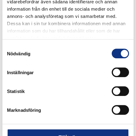
vidarebefordrar även sådana identifierare och annan
– Manuell anslutning och frånkoppling
information från din enhet till de sociala medier och
– Kompakta och ergonomiska
annons- och analysföretag som vi samarbetar med.
> Tillförlitlighet
Dessa kan i sin tur kombinera informationen med annan
– Mässing med hög prestanda för ökad livslängd
information som du har tillhandahållit eller som de har
– 100 % läckagetestade i produktionen
samlat in när du har använt deras tjänster.
– Datumkodning garanterar kvalitet och spårbarhet
Samtyckesval
Nödvändig
PRODUKTTYPER:
– Raka kopplingar
– Rörända
Inställningar
– Patron
– Vinkelkoppling
Statistik
– Förlängd vinkelkoppling
– Kompakt vinkelkoppling
– T-grenkoppling
Marknadsföring
– T-koppling
– Enkel banjoanslutning
– Rör till rör-kopplingar