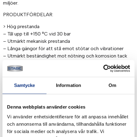
miljöer.
PRODUKTFÖRDELAR:
> Hög prestanda
– Tål upp till +150 °C vid 30 bar
– Utmärkt mekanisk prestanda
– Långa gängor för att stå emot stötar och vibrationer
– Utmärkt beständighet mot nötning och korrosion tack
vare kemisk nickelplätering med hög fosforhalt
– Fullt flöde, minimalt tryckfall
> Mångsidighet
Samtycke
Information
Om
– Material uppfyller FDA-standarder
– Gripsystem med spännhylsor lämpligt både för metallrör
(spårförsedda) och polymerrör
Denna webbplats använder cookies
– Utmärkt beständighet mot högt tryck and vakuum
Vi använder enhetsidentifierare för att anpassa innehållet
– Utmärkt kemisk kompatibilitet
och annonserna till användarna, tillhandahålla funktioner
– Mer än 250 artikelnummer
för sociala medier och analysera vår trafik. Vi
– En koppling för flera tillämpningar: lageroptimering