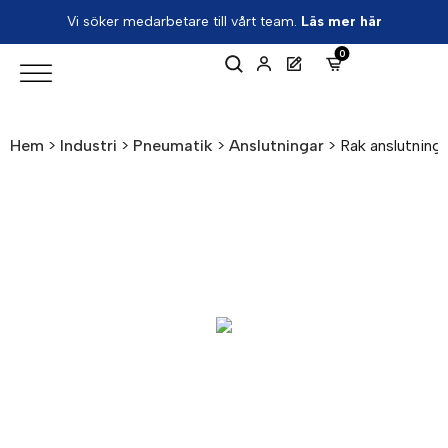
Vi söker medarbetare till vårt team.
Läs mer här
0
Hem
>
Industri
>
Pneumatik
>
Anslutningar
>
Rak anslutning 