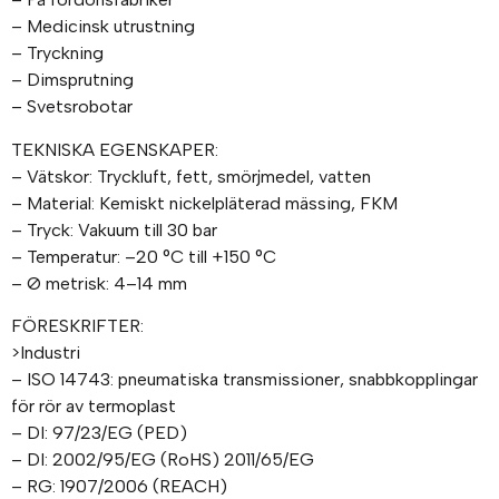
– Medicinsk utrustning
– Tryckning
– Dimsprutning
– Svetsrobotar
TEKNISKA EGENSKAPER:
– Vätskor: Tryckluft, fett, smörjmedel, vatten
– Material: Kemiskt nickelpläterad mässing, FKM
– Tryck: Vakuum till 30 bar
– Temperatur: –20 °C till +150 °C
– Ø metrisk: 4–14 mm
FÖRESKRIFTER:
>Industri
– ISO 14743: pneumatiska transmissioner, snabbkopplingar
för rör av termoplast
– DI: 97/23/EG (PED)
– DI: 2002/95/EG (RoHS) 2011/65/EG
– RG: 1907/2006 (REACH)