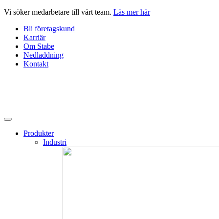
Hoppa
Vi söker medarbetare till vårt team.
Läs mer här
till
Bli företagskund
innehåll
Karriär
Om Stabe
Nedladdning
Kontakt
Produkter
Industri