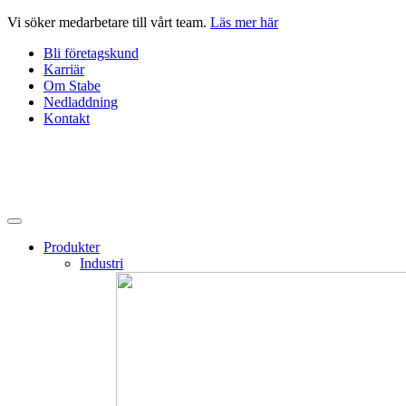
Hoppa
Vi söker medarbetare till vårt team.
Läs mer här
till
Bli företagskund
innehåll
Karriär
Om Stabe
Nedladdning
Kontakt
Produkter
Industri