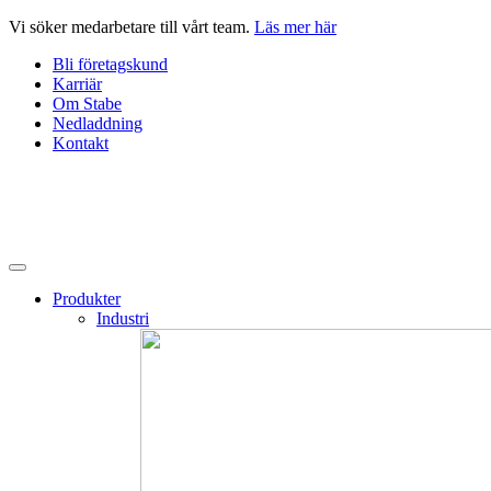
Hoppa
Vi söker medarbetare till vårt team.
Läs mer här
till
Bli företagskund
innehåll
Karriär
Om Stabe
Nedladdning
Kontakt
Produkter
Industri