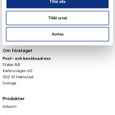
Tillåt alla
Genom att klicka på “Signa upp” dig bekräftar du
att du godkänner våra
integritetspolicy
Tillåt urval
Avvisa
Om företaget
Post- och besöksadress
Stabe AB
Karlsrovägen 60
302 41 Halmstad
Sverige
Produkter
Industri