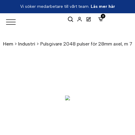
Vi söker medarbetare till vårt team.
Läs mer här
0
Hem
>
Industri
>
Pulsgivare 2048 pulser för 28mm axel, m 