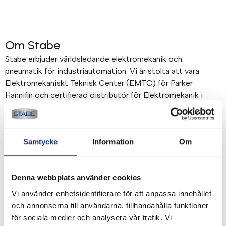
Om Stabe
Stabe erbjuder världsledande elektromekanik och
pneumatik för industriautomation. Vi är stolta att vara
Elektromekaniskt Teknisk Center (EMTC) för Parker
Hannifin och certifierad distributör för Elektromekanik i
Norden. Mer om Stabe
Betalning & frakt
Samtycke
Information
Om
Betalning mot faktura, 30 dagar. Fraktkostnad tillkommer.
Alla priser visas i SEK. Stabe innehar AAA-kreditvärdighet.
Denna webbplats använder cookies
Köpvillkor
.
Vi använder enhetsidentifierare för att anpassa innehållet
och annonserna till användarna, tillhandahålla funktioner
för sociala medier och analysera vår trafik. Vi