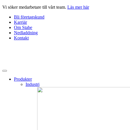
Hoppa
Vi söker medarbetare till vårt team.
Läs mer här
till
Bli företagskund
innehåll
Karriär
Om Stabe
Nedladdning
Kontakt
Produkter
Industri