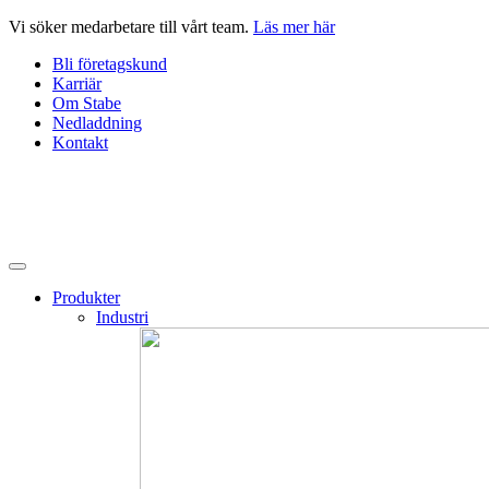
Hoppa
Vi söker medarbetare till vårt team.
Läs mer här
till
Bli företagskund
innehåll
Karriär
Om Stabe
Nedladdning
Kontakt
Produkter
Industri