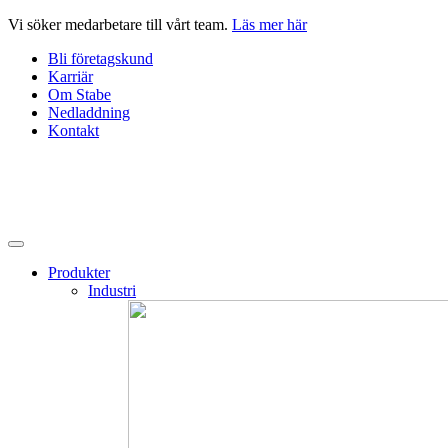
Hoppa
Vi söker medarbetare till vårt team.
Läs mer här
till
Bli företagskund
innehåll
Karriär
Om Stabe
Nedladdning
Kontakt
Produkter
Industri