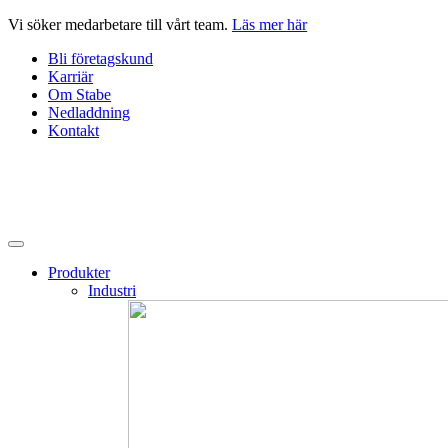
Hoppa
Vi söker medarbetare till vårt team.
Läs mer här
till
Bli företagskund
innehåll
Karriär
Om Stabe
Nedladdning
Kontakt
Produkter
Industri