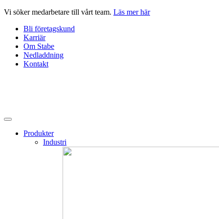
Hoppa
Vi söker medarbetare till vårt team.
Läs mer här
till
Bli företagskund
innehåll
Karriär
Om Stabe
Nedladdning
Kontakt
Produkter
Industri