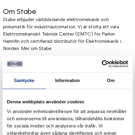
Om Stabe
Stabe erbjuder världsledande elektromekanik och
pneumatik för industriautomation. Vi är stolta att vara
Elektromekaniskt Teknisk Center (EMTC) för Parker
Hannifin och certifierad distributör för Elektromekanik i
Norden. Mer om Stabe
Betalning & frakt
Betalning mot faktura, 30 dagar. Fraktkostnad tillkommer.
Samtycke
Information
Om
Alla priser visas i SEK. Stabe innehar AAA-kreditvärdighet.
Köpvillkor
.
Denna webbplats använder cookies
Vi använder enhetsidentifierare för att anpassa innehållet
och annonserna till användarna, tillhandahålla funktioner
för sociala medier och analysera vår trafik. Vi
vidarebefordrar även sådana identifierare och annan