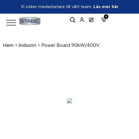
Vi söker medarbetare till vårt team.
Läs mer här
0
Hem
>
Industri
>
Power Board 90kW/400V