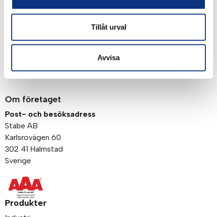
Signa upp
Genom att klicka på “Signa upp” dig bekräftar du
Tillåt urval
att du godkänner våra
integritetspolicy
Avvisa
Om företaget
Post- och besöksadress
Stabe AB
Karlsrovägen 60
302 41 Halmstad
Sverige
Produkter