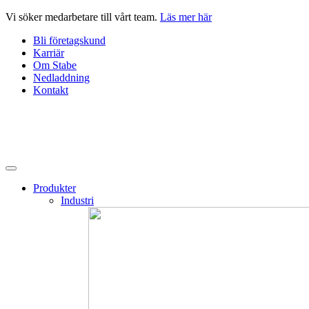
Hoppa
Vi söker medarbetare till vårt team.
Läs mer här
till
Bli företagskund
innehåll
Karriär
Om Stabe
Nedladdning
Kontakt
Produkter
Industri