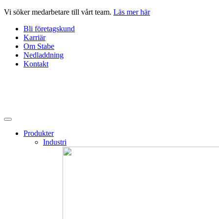
Hoppa
Vi söker medarbetare till vårt team.
Läs mer här
till
Bli företagskund
innehåll
Karriär
Om Stabe
Nedladdning
Kontakt
Produkter
Industri