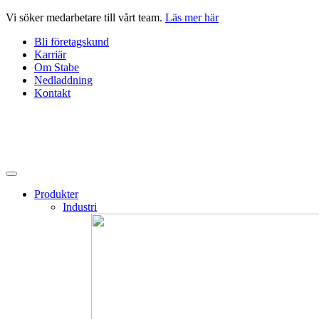
Hoppa
Vi söker medarbetare till vårt team.
Läs mer här
till
Bli företagskund
innehåll
Karriär
Om Stabe
Nedladdning
Kontakt
Produkter
Industri