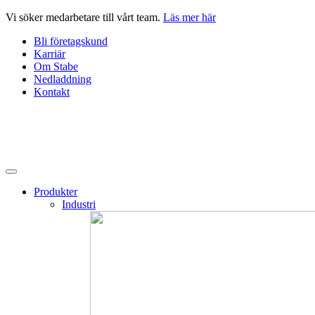
Hoppa
Vi söker medarbetare till vårt team.
Läs mer här
till
Bli företagskund
innehåll
Karriär
Om Stabe
Nedladdning
Kontakt
Produkter
Industri