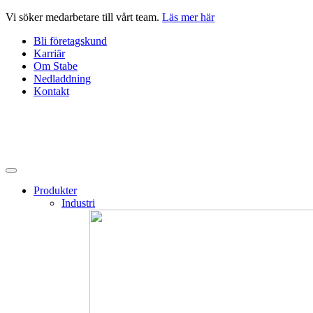
Hoppa
Vi söker medarbetare till vårt team.
Läs mer här
till
Bli företagskund
innehåll
Karriär
Om Stabe
Nedladdning
Kontakt
Produkter
Industri