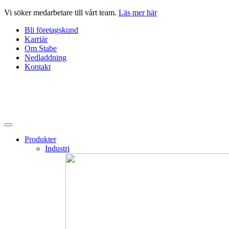
Hoppa
Vi söker medarbetare till vårt team.
Läs mer här
till
Bli företagskund
innehåll
Karriär
Om Stabe
Nedladdning
Kontakt
Produkter
Industri