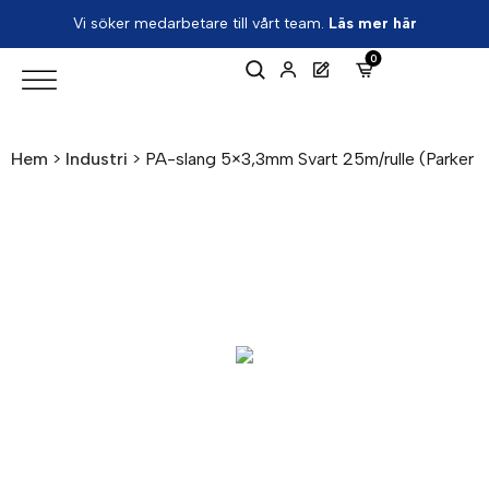
Vi söker medarbetare till vårt team.
Läs mer här
0
Hem
>
Industri
>
PA-slang 5×3,3mm Svart 25m/rulle (Parker L