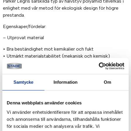
Parker Legris särskilda typ av halvstyv polyamid tillverkas i
enlighet med vår metod för ekologisk design för högre
prestanda.
Egenskaper/fördelar:
– Utprovat material
• Bra beständighet mot kemikalier och fukt
• Utmärkt materialstabilitet (mekanisk och kemisk)
• Kontinuerlig kalibrering under produktionen för utmärkt
tillförlitlighet
• Två materialklasser: styv och halvstyv
Samtycke
Information
Om
• Biologiskt baserat halvstyvt material
– Mångsidighet och prestanda
Denna webbplats använder cookies
• Stort intervall för arbetstryck och arbetstemperatur
Vi använder enhetsidentifierare för att anpassa innehållet
• Bra vibrationsdämpning
och annonserna till användarna, tillhandahålla funktioner
• Nötningsbeständigt
för sociala medier och analysera vår trafik. Vi
• Längdmarkering som inte försvinner