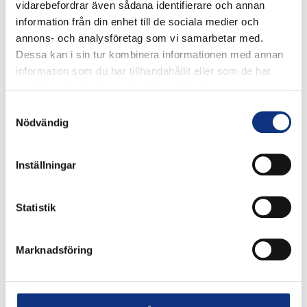
vidarebefordrar även sådana identifierare och annan
• Stort urval av färger för att underlätta identifiering av
information från din enhet till de sociala medier och
kretsar
annons- och analysföretag som vi samarbetar med.
• Silikonfritt
Dessa kan i sin tur kombinera informationen med annan
Marknader:
information som du har tillhandahållit eller som de har
samlat in när du har använt deras tjänster.
• Fabriksautomatisering
Samtyckesval
• Diverse tillverkning
Nödvändig
• Förpackning
• Maskinverktyg
Inställningar
Applikationer:
• Pneumatisk maskinutrustning av standardtyp
Statistik
• Tryckluftsmatning med lågt tryck
• Lämpligt för vakuumtillämpningar
• Tillämpningar som utsätts för mekanisk påfrestning (styv
Marknadsföring
PA)
Tekniker: