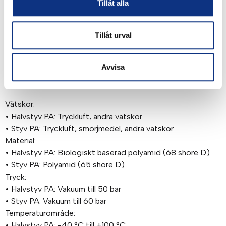
Tillåt alla
• PA-rör
• Polyamidrör
• Flexibla rör
Tillåt urval
• Flexibelt rör
• Halstyva rör
• Industrirör
Avvisa
Tekniska egenskaper:
Vätskor:
• Halvstyv PA: Tryckluft, andra vätskor
• Styv PA: Tryckluft, smörjmedel, andra vätskor
Material:
• Halvstyv PA: Biologiskt baserad polyamid (68 shore D)
• Styv PA: Polyamid (65 shore D)
Tryck:
• Halvstyv PA: Vakuum till 50 bar
• Styv PA: Vakuum till 60 bar
Temperaturområde:
• Halvstyv PA: -40 °C till +100 °C