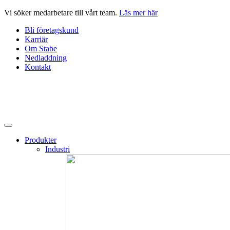
Hoppa
Vi söker medarbetare till vårt team.
Läs mer här
till
Bli företagskund
innehåll
Karriär
Om Stabe
Nedladdning
Kontakt
Produkter
Industri