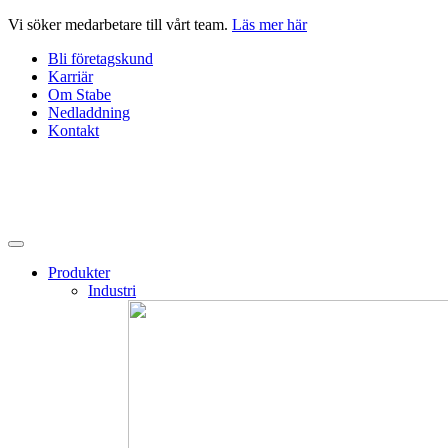
Hoppa
Vi söker medarbetare till vårt team.
Läs mer här
till
Bli företagskund
innehåll
Karriär
Om Stabe
Nedladdning
Kontakt
Produkter
Industri