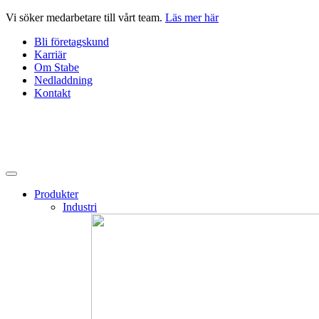
Hoppa
Vi söker medarbetare till vårt team.
Läs mer här
till
Bli företagskund
innehåll
Karriär
Om Stabe
Nedladdning
Kontakt
Produkter
Industri