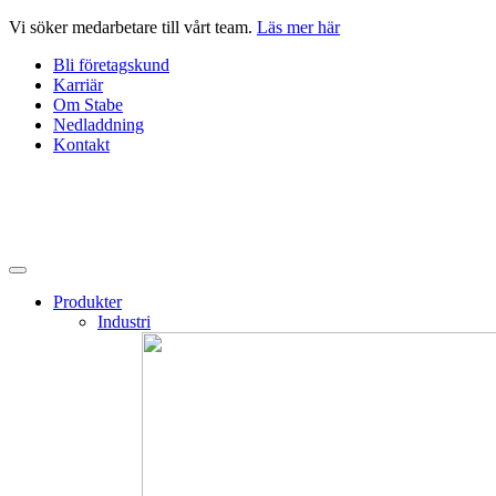
Hoppa
Vi söker medarbetare till vårt team.
Läs mer här
till
Bli företagskund
innehåll
Karriär
Om Stabe
Nedladdning
Kontakt
Produkter
Industri