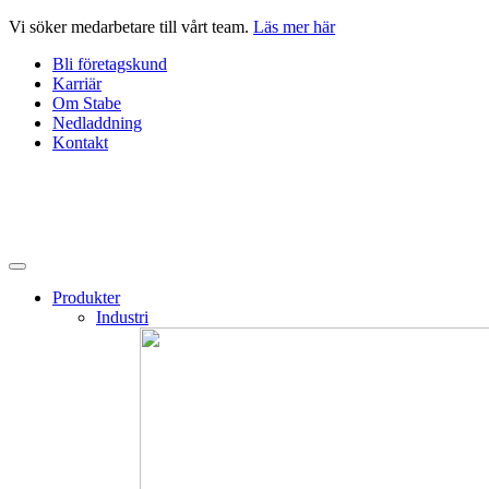
Hoppa
Vi söker medarbetare till vårt team.
Läs mer här
till
Bli företagskund
innehåll
Karriär
Om Stabe
Nedladdning
Kontakt
Produkter
Industri