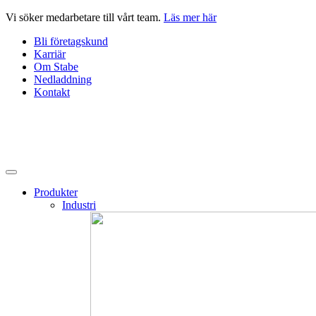
Hoppa
Vi söker medarbetare till vårt team.
Läs mer här
till
Bli företagskund
innehåll
Karriär
Om Stabe
Nedladdning
Kontakt
Produkter
Industri