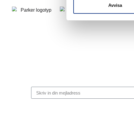
Avvisa
Stabes nyhetsbrev
Signa upp dig på vår nyhetsbrev.
Genom att klicka på “Signa upp” dig bekräftar du att