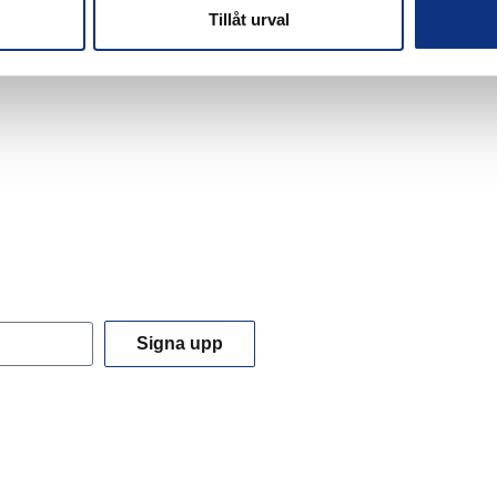
Tillåt urval
Signa upp
 du godkänner våra
integritetspolicy