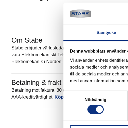
Samtycke
Om Stabe
Stabe erbjuder världsledande elektromekanik och pneumatik
Denna webbplats använder 
vara Elektromekaniskt Teknisk Center (EMTC) för Parker Han
Vi använder enhetsidentifierar
Elektromekanik i Norden. Mer om Stabe
sociala medier och analysera 
till de sociala medier och a
med annan information som du 
Betalning & frakt
Betalning mot faktura, 30 dagar. Fraktkostnad tillkommer. 
Samtyckesval
AAA-kreditvärdighet.
Köpvillkor
.
Nödvändig