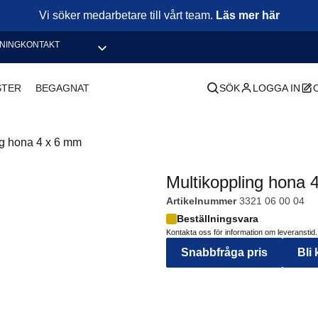
Vi söker medarbetare till vårt team.
Läs mer här
NING
KONTAKT
STER
BEGAGNAT
SÖK
LOGGA IN
ng hona 4 x 6 mm
Multikoppling hona 
Artikelnummer
3321 06 00 04
Beställningsvara
Kontakta oss för information om leveranstid.
Snabbfråga pris
Bli