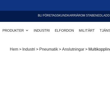
BLI FÖRETAGSKUND
KARRIÄR
OM STABE
NEDLADD
PRODUKTER
INDUSTRI
ELFORDON
MILITÄRT
TJÄN
Hem
>
Industri
>
Pneumatik
>
Anslutningar
>
Multikoppli