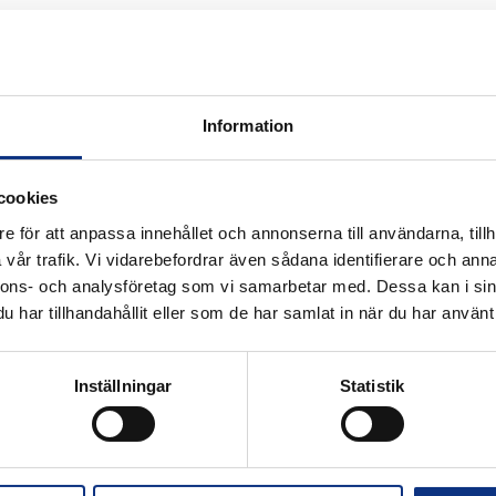
Information
 för industriautomation. Vi är stolta att
cookies
nifin och certifierad distributör för
e för att anpassa innehållet och annonserna till användarna, tillh
vår trafik. Vi vidarebefordrar även sådana identifierare och anna
nnons- och analysföretag som vi samarbetar med. Dessa kan i sin
har tillhandahållit eller som de har samlat in när du har använt 
Alla priser visas i SEK. Stabe innehar
Inställningar
Statistik