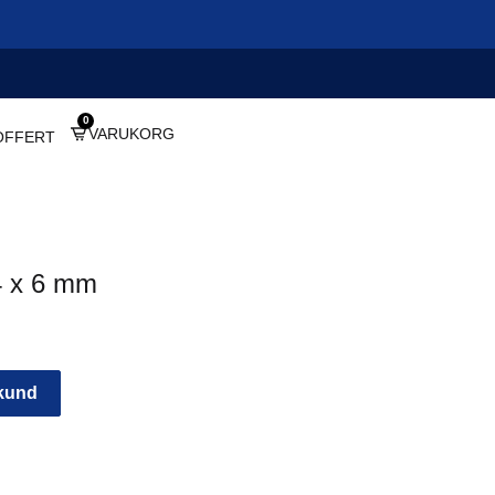
0
VARUKORG
OFFERT
4 x 6 mm
 kund