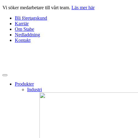
Hoppa
Vi söker medarbetare till vårt team.
Läs mer här
till
Bli företagskund
innehåll
Karriär
Om Stabe
Nedladdning
Kontakt
Produkter
Industri