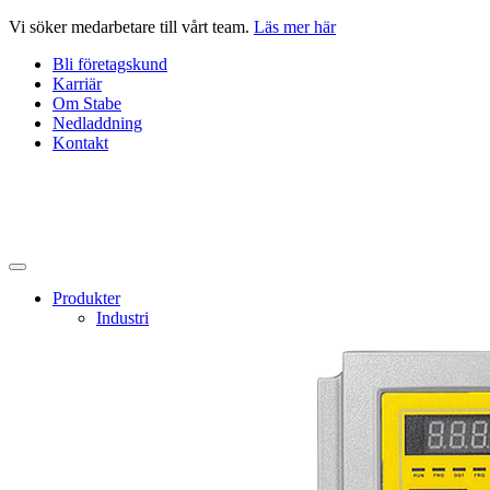
Hoppa
Vi söker medarbetare till vårt team.
Läs mer här
till
Bli företagskund
innehåll
Karriär
Om Stabe
Nedladdning
Kontakt
Produkter
Industri