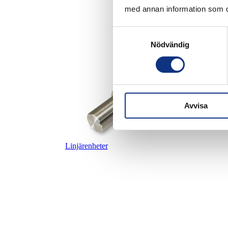
med annan information som du 
Samtyckesval
Nödvändig
Avvisa
Linjärenheter