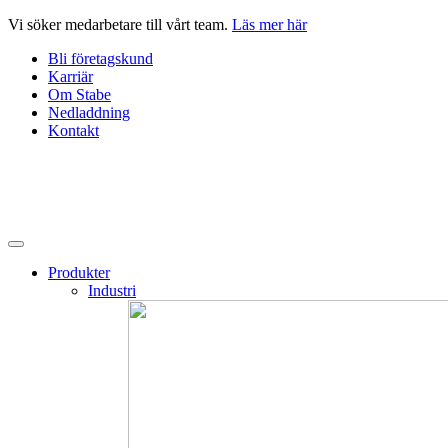
Hoppa
Vi söker medarbetare till vårt team.
Läs mer här
till
Bli företagskund
innehåll
Karriär
Om Stabe
Nedladdning
Kontakt
Produkter
Industri